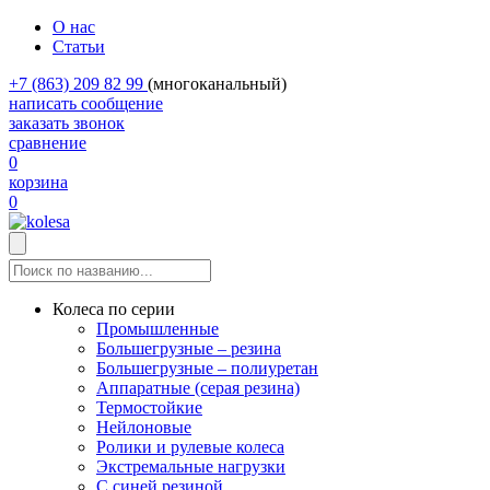
О нас
Статьи
+7 (863) 209 82 99
(многоканальный)
написать сообщение
заказать звонок
сравнение
0
корзина
0
Колеса по серии
Промышленные
Большегрузные – резина
Большегрузные – полиуретан
Аппаратные (серая резина)
Термостойкие
Нейлоновые
Ролики и рулевые колеса
Экстремальные нагрузки
С синей резиной