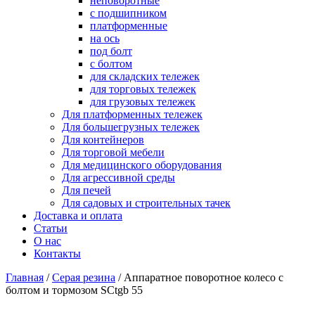
неповоротные
с подшипником
платформенные
на ось
под болт
с болтом
для складских тележек
для торговых тележек
для грузовых тележек
Для платформенных тележек
Для большегрузных тележек
Для контейнеров
Для торговой мебели
Для медицинского оборудования
Для агрессивной среды
Для печей
Для садовых и строительных тачек
Доставка и оплата
Статьи
О нас
Контакты
Главная
/
Серая резина
/
Аппаратное поворотное колесо с
болтом и тормозом SCtgb 55