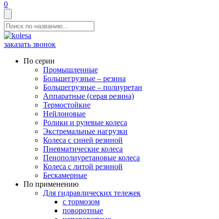
0
заказать звонок
По серии
Промышленные
Большегрузные – резина
Большегрузные – полиуретан
Аппаратные (серая резина)
Термостойкие
Нейлоновые
Ролики и рулевые колеса
Экстремальные нагрузки
Колеса с синей резиной
Пневматические колеса
Пенополиуретановые колеса
Колеса с литой резиной
Бескамерные
По применению
Для гидравлических тележек
с тормозом
поворотные