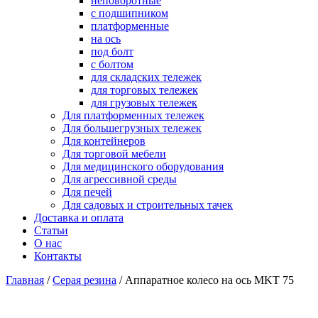
неповоротные
с подшипником
платформенные
на ось
под болт
с болтом
для складских тележек
для торговых тележек
для грузовых тележек
Для платформенных тележек
Для большегрузных тележек
Для контейнеров
Для торговой мебели
Для медицинского оборудования
Для агрессивной среды
Для печей
Для садовых и строительных тачек
Доставка и оплата
Статьи
О нас
Контакты
Главная
/
Серая резина
/
Аппаратное колесо на ось MKT 75