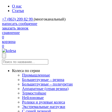
О нас
Статьи
+7 (863) 209 82 99
(многоканальный)
написать сообщение
заказать звонок
сравнение
0
корзина
0
Колеса по серии
Промышленные
Большегрузные – резина
Большегрузные – полиуретан
Аппаратные (серая резина)
Термостойкие
Нейлоновые
Ролики и рулевые колеса
Экстремальные нагрузки
С синей резиной