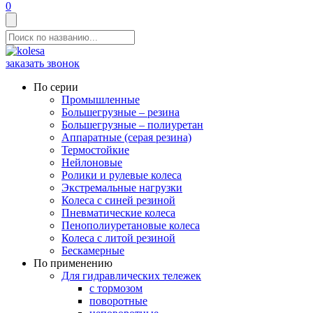
0
заказать звонок
По серии
Промышленные
Большегрузные – резина
Большегрузные – полиуретан
Аппаратные (серая резина)
Термостойкие
Нейлоновые
Ролики и рулевые колеса
Экстремальные нагрузки
Колеса с синей резиной
Пневматические колеса
Пенополиуретановые колеса
Колеса с литой резиной
Бескамерные
По применению
Для гидравлических тележек
с тормозом
поворотные