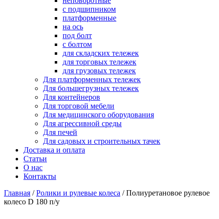
неповоротные
с подшипником
платформенные
на ось
под болт
с болтом
для складских тележек
для торговых тележек
для грузовых тележек
Для платформенных тележек
Для большегрузных тележек
Для контейнеров
Для торговой мебели
Для медицинского оборудования
Для агрессивной среды
Для печей
Для садовых и строительных тачек
Доставка и оплата
Статьи
О нас
Контакты
Главная
/
Ролики и рулевые колеса
/
Полиуретановое рулевое
колесо D 180 п/у