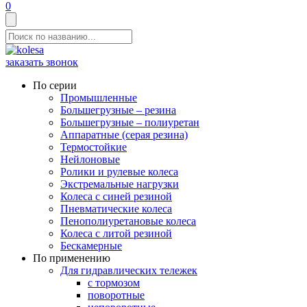
0
заказать звонок
По серии
Промышленные
Большегрузные – резина
Большегрузные – полиуретан
Аппаратные (серая резина)
Термостойкие
Нейлоновые
Ролики и рулевые колеса
Экстремальные нагрузки
Колеса с синей резиной
Пневматические колеса
Пенополиуретановые колеса
Колеса с литой резиной
Бескамерные
По применению
Для гидравлических тележек
с тормозом
поворотные