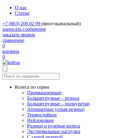
О нас
Статьи
+7 (863) 209 82 99
(многоканальный)
написать сообщение
заказать звонок
сравнение
0
корзина
0
Колеса по серии
Промышленные
Большегрузные – резина
Большегрузные – полиуретан
Аппаратные (серая резина)
Термостойкие
Нейлоновые
Ролики и рулевые колеса
Экстремальные нагрузки
С синей резиной