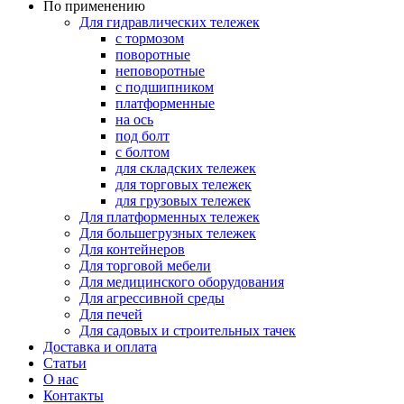
По применению
Для гидравлических тележек
с тормозом
поворотные
неповоротные
с подшипником
платформенные
на ось
под болт
с болтом
для складских тележек
для торговых тележек
для грузовых тележек
Для платформенных тележек
Для большегрузных тележек
Для контейнеров
Для торговой мебели
Для медицинского оборудования
Для агрессивной среды
Для печей
Для садовых и строительных тачек
Доставка и оплата
Статьи
О нас
Контакты