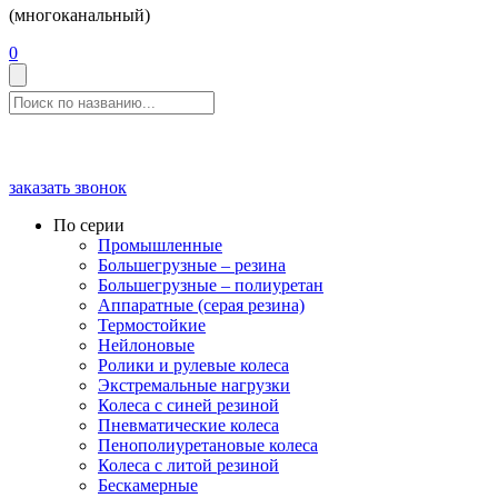
(многоканальный)
0
заказать звонок
По серии
Промышленные
Большегрузные – резина
Большегрузные – полиуретан
Аппаратные (серая резина)
Термостойкие
Нейлоновые
Ролики и рулевые колеса
Экстремальные нагрузки
Колеса с синей резиной
Пневматические колеса
Пенополиуретановые колеса
Колеса с литой резиной
Бескамерные