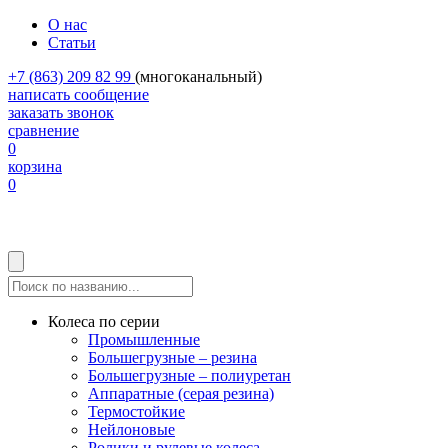
О нас
Статьи
+7 (863) 209 82 99
(многоканальный)
написать сообщение
заказать звонок
сравнение
0
корзина
0
Колеса по серии
Промышленные
Большегрузные – резина
Большегрузные – полиуретан
Аппаратные (серая резина)
Термостойкие
Нейлоновые
Ролики и рулевые колеса