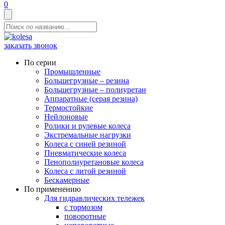
0
заказать звонок
По серии
Промышленные
Большегрузные – резина
Большегрузные – полиуретан
Аппаратные (серая резина)
Термостойкие
Нейлоновые
Ролики и рулевые колеса
Экстремальные нагрузки
Колеса с синей резиной
Пневматические колеса
Пенополиуретановые колеса
Колеса с литой резиной
Бескамерные
По применению
Для гидравлических тележек
с тормозом
поворотные