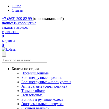
О нас
Статьи
+7 (863) 209 82 99
(многоканальный)
написать сообщение
заказать звонок
сравнение
0
корзина
0
Колеса по серии
Промышленные
Большегрузные – резина
Большегрузные – полиуретан
Аппаратные (серая резина)
Термостойкие
Нейлоновые
Ролики и рулевые колеса
Экстремальные нагрузки
С синей резиной