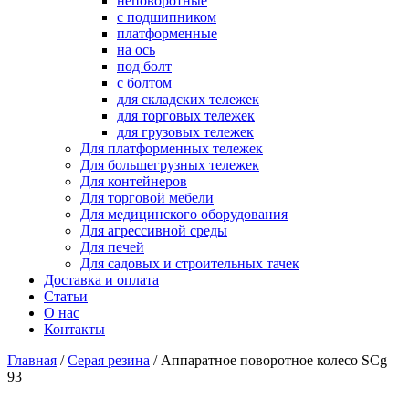
неповоротные
с подшипником
платформенные
на ось
под болт
с болтом
для складских тележек
для торговых тележек
для грузовых тележек
Для платформенных тележек
Для большегрузных тележек
Для контейнеров
Для торговой мебели
Для медицинского оборудования
Для агрессивной среды
Для печей
Для садовых и строительных тачек
Доставка и оплата
Статьи
О нас
Контакты
Главная
/
Серая резина
/
Аппаратное поворотное колесо SCg
93