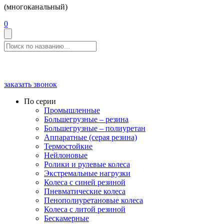
(многоканальный)
0
заказать звонок
По серии
Промышленные
Большегрузные – резина
Большегрузные – полиуретан
Аппаратные (серая резина)
Термостойкие
Нейлоновые
Ролики и рулевые колеса
Экстремальные нагрузки
Колеса с синей резиной
Пневматические колеса
Пенополиуретановые колеса
Колеса с литой резиной
Бескамерные