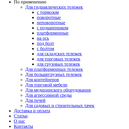
По применению
Для гидравлических тележек
с тормозом
поворотные
неповоротные
с подшипником
платформенные
на ось
под болт
с болтом
для складских тележек
для торговых тележек
для грузовых тележек
Для платформенных тележек
Для большегрузных тележек
Для контейнеров
Для торговой мебели
Для медицинского оборудования
Для агрессивной среды
Для печей
Для садовых и строительных тачек
Доставка и оплата
Статьи
О нас
Контакты