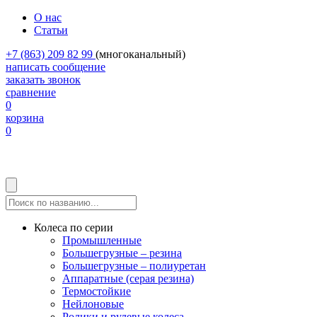
О нас
Статьи
+7 (863) 209 82 99
(многоканальный)
написать сообщение
заказать звонок
сравнение
0
корзина
0
Колеса по серии
Промышленные
Большегрузные – резина
Большегрузные – полиуретан
Аппаратные (серая резина)
Термостойкие
Нейлоновые
Ролики и рулевые колеса