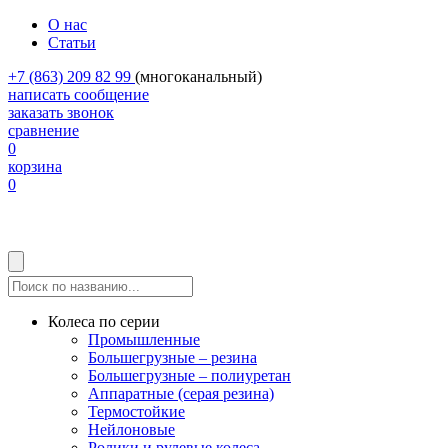
О нас
Статьи
+7 (863) 209 82 99
(многоканальный)
написать сообщение
заказать звонок
сравнение
0
корзина
0
Колеса по серии
Промышленные
Большегрузные – резина
Большегрузные – полиуретан
Аппаратные (серая резина)
Термостойкие
Нейлоновые
Ролики и рулевые колеса