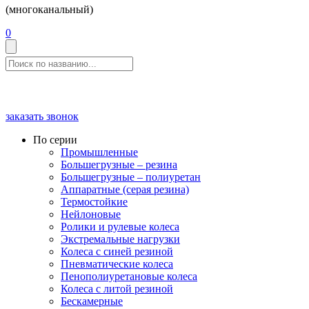
(многоканальный)
0
заказать звонок
По серии
Промышленные
Большегрузные – резина
Большегрузные – полиуретан
Аппаратные (серая резина)
Термостойкие
Нейлоновые
Ролики и рулевые колеса
Экстремальные нагрузки
Колеса с синей резиной
Пневматические колеса
Пенополиуретановые колеса
Колеса с литой резиной
Бескамерные