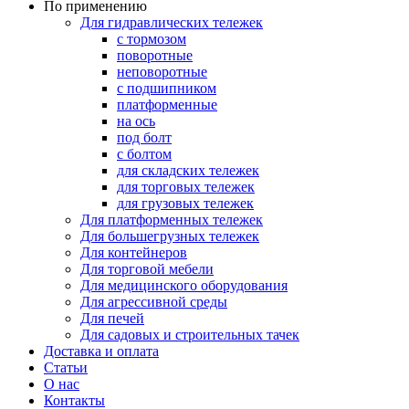
По применению
Для гидравлических тележек
с тормозом
поворотные
неповоротные
с подшипником
платформенные
на ось
под болт
с болтом
для складских тележек
для торговых тележек
для грузовых тележек
Для платформенных тележек
Для большегрузных тележек
Для контейнеров
Для торговой мебели
Для медицинского оборудования
Для агрессивной среды
Для печей
Для садовых и строительных тачек
Доставка и оплата
Статьи
О нас
Контакты