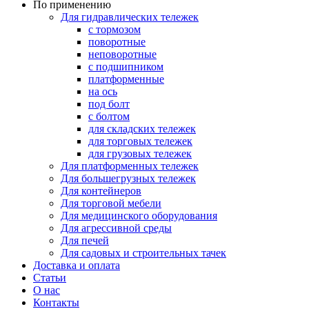
По применению
Для гидравлических тележек
с тормозом
поворотные
неповоротные
с подшипником
платформенные
на ось
под болт
с болтом
для складских тележек
для торговых тележек
для грузовых тележек
Для платформенных тележек
Для большегрузных тележек
Для контейнеров
Для торговой мебели
Для медицинского оборудования
Для агрессивной среды
Для печей
Для садовых и строительных тачек
Доставка и оплата
Статьи
О нас
Контакты