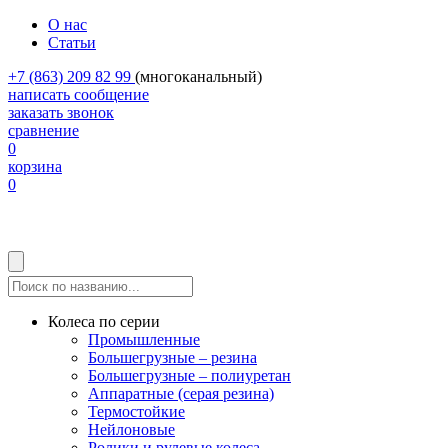
О нас
Статьи
+7 (863) 209 82 99
(многоканальный)
написать сообщение
заказать звонок
сравнение
0
корзина
0
Колеса по серии
Промышленные
Большегрузные – резина
Большегрузные – полиуретан
Аппаратные (серая резина)
Термостойкие
Нейлоновые
Ролики и рулевые колеса