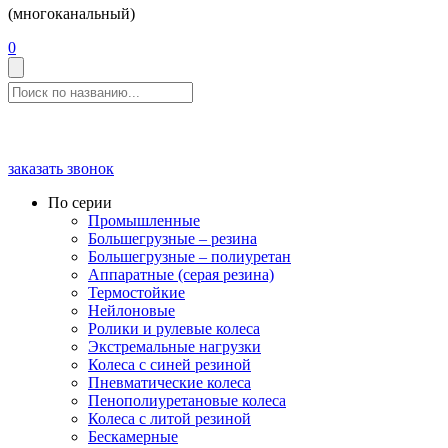
(многоканальный)
0
заказать звонок
По серии
Промышленные
Большегрузные – резина
Большегрузные – полиуретан
Аппаратные (серая резина)
Термостойкие
Нейлоновые
Ролики и рулевые колеса
Экстремальные нагрузки
Колеса с синей резиной
Пневматические колеса
Пенополиуретановые колеса
Колеса с литой резиной
Бескамерные