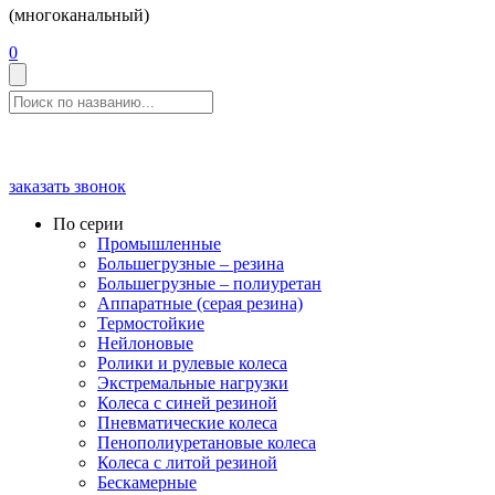
(многоканальный)
0
заказать звонок
По серии
Промышленные
Большегрузные – резина
Большегрузные – полиуретан
Аппаратные (серая резина)
Термостойкие
Нейлоновые
Ролики и рулевые колеса
Экстремальные нагрузки
Колеса с синей резиной
Пневматические колеса
Пенополиуретановые колеса
Колеса с литой резиной
Бескамерные