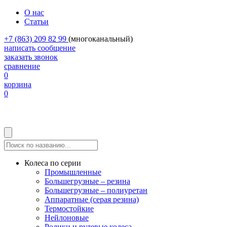
О нас
Статьи
+7 (863) 209 82 99
(многоканальный)
написать сообщение
заказать звонок
сравнение
0
корзина
0
Колеса по серии
Промышленные
Большегрузные – резина
Большегрузные – полиуретан
Аппаратные (серая резина)
Термостойкие
Нейлоновые
Ролики и рулевые колеса