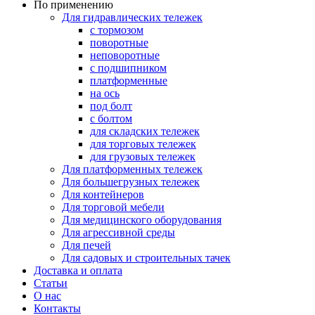
По применению
Для гидравлических тележек
с тормозом
поворотные
неповоротные
с подшипником
платформенные
на ось
под болт
с болтом
для складских тележек
для торговых тележек
для грузовых тележек
Для платформенных тележек
Для большегрузных тележек
Для контейнеров
Для торговой мебели
Для медицинского оборудования
Для агрессивной среды
Для печей
Для садовых и строительных тачек
Доставка и оплата
Статьи
О нас
Контакты