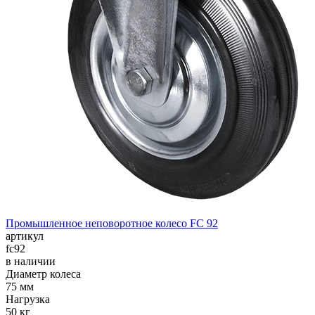
Промышленное неповоротное колесо FC 92
артикул
fc92
в наличии
Диаметр колеса
75 мм
Нагрузка
50 кг