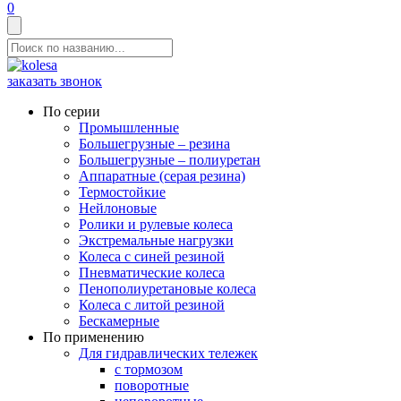
0
заказать звонок
По серии
Промышленные
Большегрузные – резина
Большегрузные – полиуретан
Аппаратные (серая резина)
Термостойкие
Нейлоновые
Ролики и рулевые колеса
Экстремальные нагрузки
Колеса с синей резиной
Пневматические колеса
Пенополиуретановые колеса
Колеса с литой резиной
Бескамерные
По применению
Для гидравлических тележек
с тормозом
поворотные