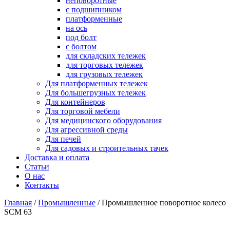
неповоротные
с подшипником
платформенные
на ось
под болт
с болтом
для складских тележек
для торговых тележек
для грузовых тележек
Для платформенных тележек
Для большегрузных тележек
Для контейнеров
Для торговой мебели
Для медицинского оборудования
Для агрессивной среды
Для печей
Для садовых и строительных тачек
Доставка и оплата
Статьи
О нас
Контакты
Главная
/
Промышленные
/
Промышленное поворотное колесо
SCM 63