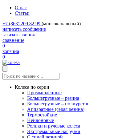
О нас
Статьи
+7 (863) 209 82 99
(многоканальный)
написать сообщение
заказать звонок
сравнение
0
корзина
0
Колеса по серии
Промышленные
Большегрузные – резина
Большегрузные – полиуретан
Аппаратные (серая резина)
Термостойкие
Нейлоновые
Ролики и рулевые колеса
Экстремальные нагрузки
С синей резиной