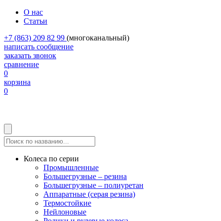
О нас
Статьи
+7 (863) 209 82 99
(многоканальный)
написать сообщение
заказать звонок
сравнение
0
корзина
0
Колеса по серии
Промышленные
Большегрузные – резина
Большегрузные – полиуретан
Аппаратные (серая резина)
Термостойкие
Нейлоновые
Ролики и рулевые колеса