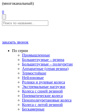
(многоканальный)
0
заказать звонок
По серии
Промышленные
Большегрузные – резина
Большегрузные – полиуретан
Аппаратные (серая резина)
Термостойкие
Нейлоновые
Ролики и рулевые колеса
Экстремальные нагрузки
Колеса с синей резиной
Пневматические колеса
Пенополиуретановые колеса
Колеса с литой резиной
Бескамерные