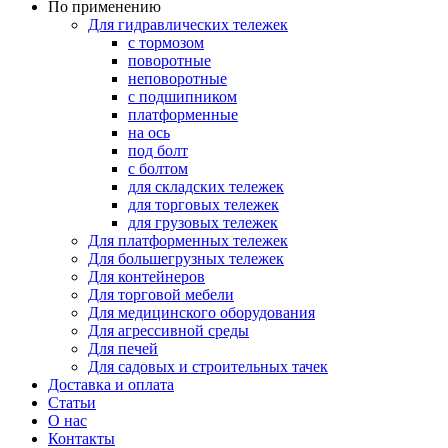
По применению
Для гидравлических тележек
с тормозом
поворотные
неповоротные
с подшипником
платформенные
на ось
под болт
с болтом
для складских тележек
для торговых тележек
для грузовых тележек
Для платформенных тележек
Для большегрузных тележек
Для контейнеров
Для торговой мебели
Для медицинского оборудования
Для агрессивной среды
Для печей
Для садовых и строительных тачек
Доставка и оплата
Статьи
О нас
Контакты