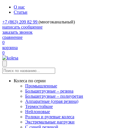
О нас
Статьи
+7 (863) 209 82 99
(многоканальный)
написать сообщение
заказать звонок
сравнение
0
корзина
0
Колеса по серии
Промышленные
Большегрузные – резина
Большегрузные – полиуретан
Аппаратные (серая резина)
Термостойкие
Нейлоновые
Ролики и рулевые колеса
Экстремальные нагрузки
С синей резиной