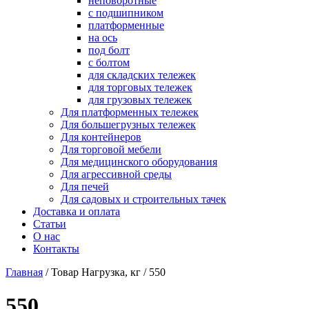
неповоротные
с подшипником
платформенные
на ось
под болт
с болтом
для складских тележек
для торговых тележек
для грузовых тележек
Для платформенных тележек
Для большегрузных тележек
Для контейнеров
Для торговой мебели
Для медицинского оборудования
Для агрессивной среды
Для печей
Для садовых и строительных тачек
Доставка и оплата
Статьи
О нас
Контакты
Главная
/
Товар Нагрузка, кг
/
550
550