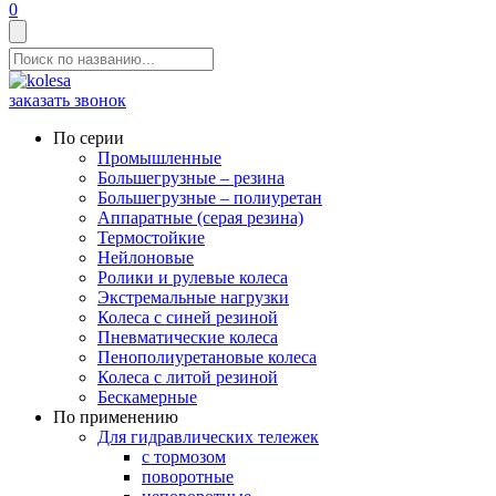
0
заказать звонок
По серии
Промышленные
Большегрузные – резина
Большегрузные – полиуретан
Аппаратные (серая резина)
Термостойкие
Нейлоновые
Ролики и рулевые колеса
Экстремальные нагрузки
Колеса с синей резиной
Пневматические колеса
Пенополиуретановые колеса
Колеса с литой резиной
Бескамерные
По применению
Для гидравлических тележек
с тормозом
поворотные