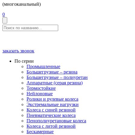
(многоканальный)
0
заказать звонок
По серии
Промышленные
Большегрузные – резина
Большегрузные – полиуретан
Аппаратные (серая резина)
Термостойкие
Нейлоновые
Ролики и рулевые колеса
Экстремальные нагрузки
Колеса с синей резиной
Пневматические колеса
Пенополиуретановые колеса
Колеса с литой резиной
Бескамерные