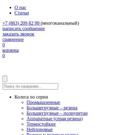
О нас
Статьи
+7 (863) 209 82 99
(многоканальный)
написать сообщение
заказать звонок
сравнение
0
корзина
0
Колеса по серии
Промышленные
Большегрузные – резина
Большегрузные – полиуретан
Аппаратные (серая резина)
Термостойкие
Нейлоновые
Ролики и рулевые колеса