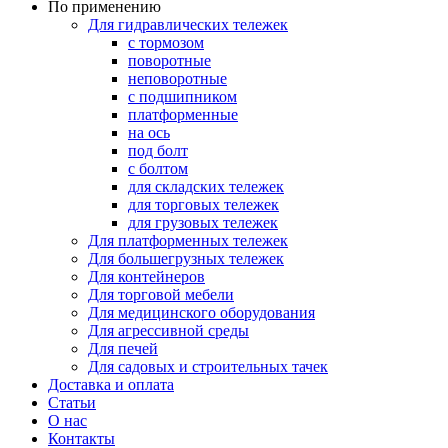
По применению
Для гидравлических тележек
с тормозом
поворотные
неповоротные
с подшипником
платформенные
на ось
под болт
с болтом
для складских тележек
для торговых тележек
для грузовых тележек
Для платформенных тележек
Для большегрузных тележек
Для контейнеров
Для торговой мебели
Для медицинского оборудования
Для агрессивной среды
Для печей
Для садовых и строительных тачек
Доставка и оплата
Статьи
О нас
Контакты